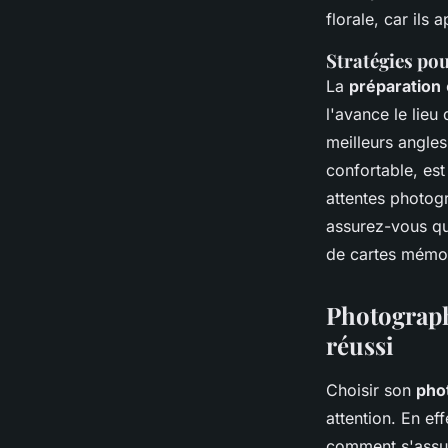
florale, car ils
Stratégies po
La
préparation
l'avance le lieu
meilleurs angle
confortable, est
attentes photog
assurez-vous qu
de cartes mémoi
Photograph
réussi
Choisir son
pho
attention. En ef
comment s'assur