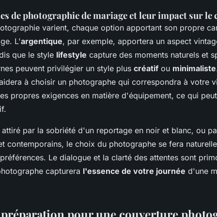
les de photographie de mariage et leur impact sur le 
hotographie varient, chaque option apportant son propre ca
ge. L'
argentique
, par exemple, apportera un aspect vintag
dis que le style
lifestyle
capture des moments naturels et s
es peuvent privilégier un style plus
créatif
ou
minimaliste
aidera à choisir un photographe qui correspondra à votre vi
ses propres exigences en matière d'équipement, ce qui peut
f.
ttiré par la sobriété d'un reportage en noir et blanc, ou pa
 et contemporains, le choix du photographe se fera naturell
préférences. Le dialogue et la clarté des attentes sont pri
 photographe capturera
l'essence de votre journée
d'une m
t préparation pour une couverture phot