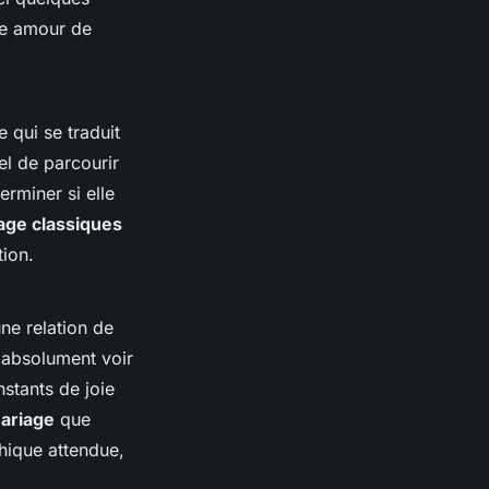
tre amour de
 qui se traduit
iel de parcourir
rminer si elle
age classiques
tion.
ne relation de
 absolument voir
stants de joie
ariage
que
phique attendue,