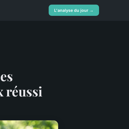
L'analyse du jour →
les
 réussi