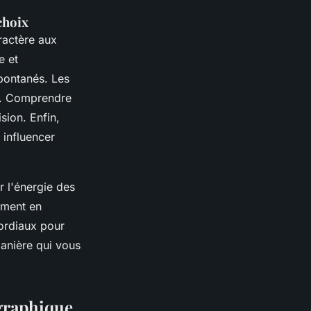
choix
ractère aux
e et
pontanés. Les
. Comprendre
sion. Enfin,
 influencer
r l'énergie des
ement en
mordiaux pour
anière qui vous
ographique