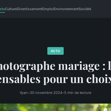
ctu
Culture
Divertissement
Emploi
Environnement
Société
ACTU
otographe mariage : 
ensables pour un choix
Ilyan
•
30 novembre 2024
•
5 min de lecture