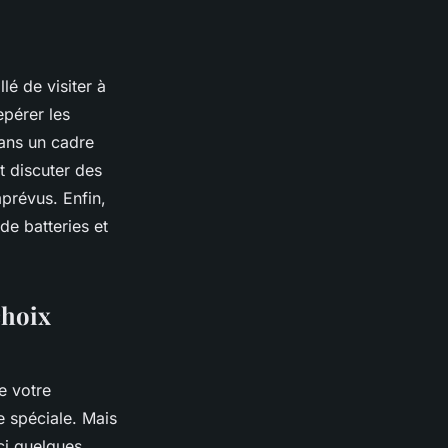
lé de visiter à
epérer les
dans un cadre
t discuter des
prévus. Enfin,
de batteries et
choix
e votre
e spéciale. Mais
ci quelques