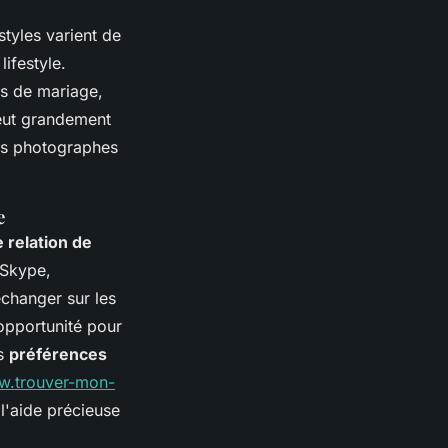
tyles varient de
ifestyle.
es de mariage,
peut grandement
des photographes
e
e relation de
 Skype,
échanger sur les
 opportunité pour
es
préférences
ww.trouver-mon-
l'aide précieuse