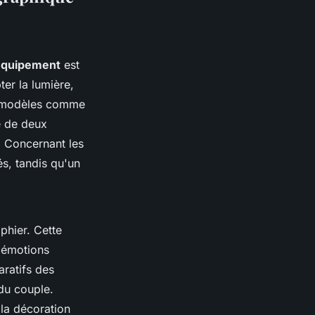
équipement
est
ter la lumière,
es modèles comme
e de deux
. Concernant les
és, tandis qu'un
phier. Cette
s émotions
aratifs des
 du couple.
 la décoration