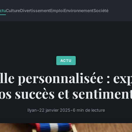
ctu
Culture
Divertissement
Emploi
Environnement
Société
ACTU
le personnalisée : e
os succès et sentimen
Ilyan
•
22 janvier 2025
•
6 min de lecture