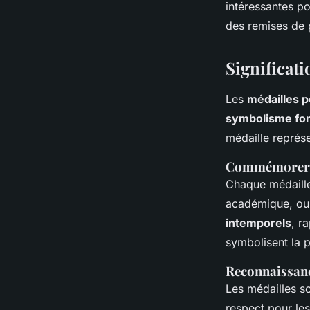
intéressantes p
des remises de 
Significat
Les
médailles 
symbolisme for
médaille représe
Commémorer d
Chaque médaille 
académique, ou
intemporels
, r
symbolisent la 
Reconnaissanc
Les médailles s
respect pour les