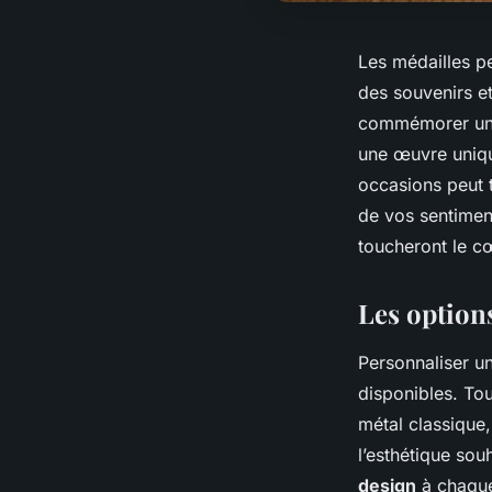
Les médailles pe
des souvenirs et
commémorer un 
une œuvre uniqu
occasions peut 
de vos sentimen
toucheront le cœ
Les option
Personnaliser u
disponibles. To
métal classique,
l’esthétique sou
design
à chaque