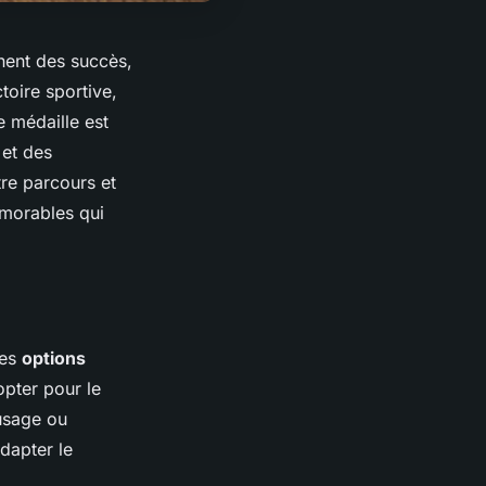
rnent des succès,
toire sportive,
 médaille est
et des
re parcours et
émorables qui
ses
options
opter pour le
'usage ou
dapter le