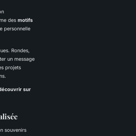
on
même des
motifs
ge personnelle
ques. Rondes,
éter un message
es projets
ns.
découvrir sur
alisée
n souvenirs