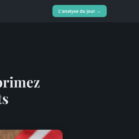
L'analyse du jour →
xprimez
ts