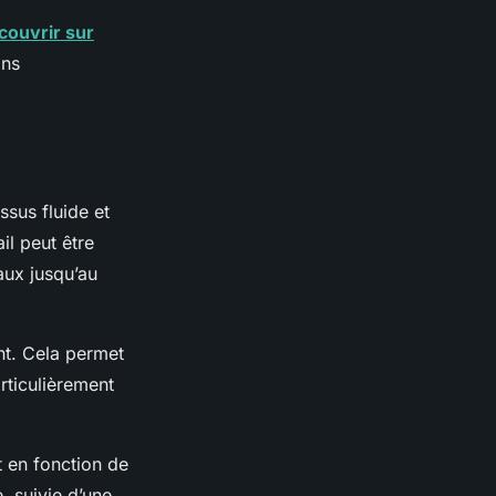
couvrir sur
ons
ssus fluide et
l peut être
aux jusqu’au
nt. Cela permet
rticulièrement
t en fonction de
, suivie d’une