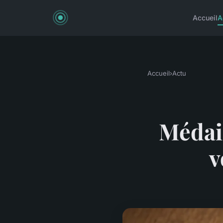
Accueil
A
Accueil
›
Actu
Médail
v