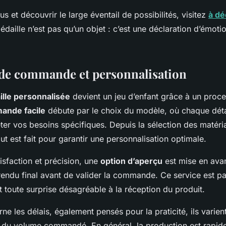
us et découvrir le large éventail de possibilités, visitez
à dé
édaille n’est pas qu’un objet : c’est une déclaration d’émoti
de commande et personnalisation
lle personnalisée
devient un jeu d’enfant grâce à un proce
ande facile
débute par le choix du modèle, où chaque détai
éter vos besoins spécifiques. Depuis la sélection des matéri
ut est fait pour garantir une personnalisation optimale.
isfaction et précision, une
option d’aperçu
est mise en ava
 rendu final avant de valider la commande. Ce service est pa
t toute surprise désagréable à la réception du produit.
ne les délais, également pensés pour la praticité, ils varien
t du volume commandé. En général, la production est rapide