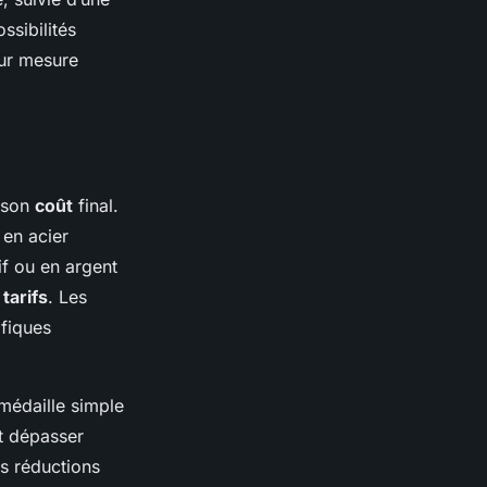
ssibilités
sur mesure
t son
coût
final.
 en acier
f ou en argent
s
tarifs
. Les
ifiques
médaille simple
t dépasser
es réductions