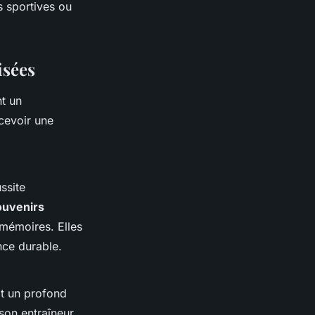
 sportives ou
isées
nt un
ecevoir une
ssite
ouvenirs
 mémoires. Elles
nce durable.
it un profond
son entraîneur