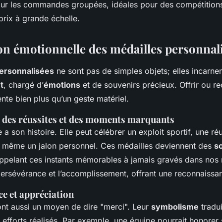
our les commandes groupées, idéales pour des compétitions
prix à grande échelle.
ion émotionnelle des médailles personnal
personnalisées
ne sont pas de simples objets; elles incarne
t
, chargé d’
émotions
et de souvenirs précieux. Offrir ou r
nte bien plus qu’un geste matériel.
es réussites et des moments marquants
a son histoire. Elle peut célébrer un exploit sportif, une réu
 même un jalon personnel. Ces médailles deviennent des
s
appelant ces instants mémorables à jamais gravés dans nos
persévérance et l’accomplissement, offrant une reconnaissa
e et appréciation
ont aussi un moyen de dire "merci". Leur
symbolisme
tradu
 efforts réalisés. Par exemple, une équipe pourrait honorer 