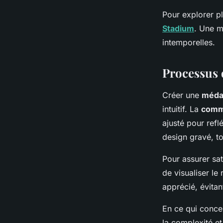
Pour explorer pl
Stadium
. Une m
intemporelles.
Processus 
Créer une
médai
intuitif. La
comm
ajusté pour refl
design gravé, to
Pour assurer sat
de visualiser le
apprécié, évitan
En ce qui concer
la complexité e